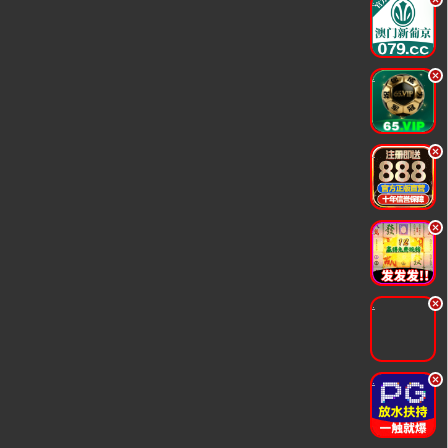
.
.
.
.
.
.