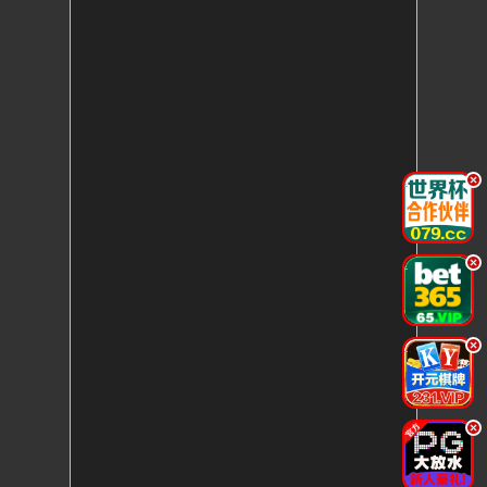
.
.
.
.